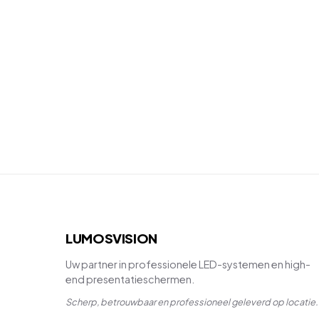
LUMOSVISION
Uw partner in professionele LED-systemen en high-
end presentatieschermen.
Scherp, betrouwbaar en professioneel geleverd op locatie.