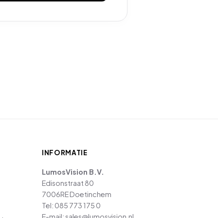
INFORMATIE
LumosVision B.V.
Edisonstraat 80
7006RE Doetinchem
Tel:
085 773 175 0
E-mail:
sales@lumosvision.nl